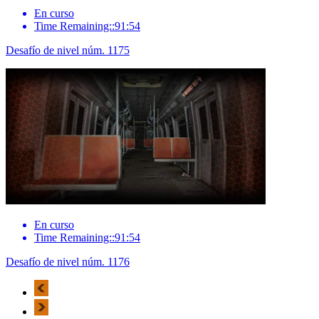
En curso
Time Remaining::91:54
Desafío de nivel núm. 1175
En curso
Time Remaining::91:54
Desafío de nivel núm. 1176