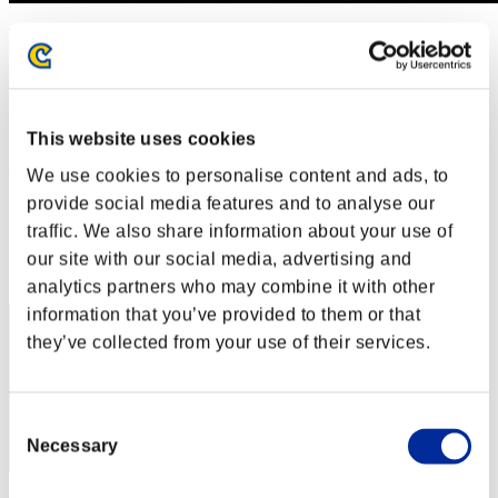
Desafío de nivel núm. 609
02.03.2021 15:00 (JST) - 08.03.2021 15:00 (JST)
Página del evento
Solo
Cooperativo
This website uses cookies
(Los rankings se actualizan cada 6 horas.)
We use cookies to personalise content and ads, to
provide social media features and to analyse our
Rankings
traffic. We also share information about your use of
Posición
our site with our social media, advertising and
51
analytics partners who may combine it with other
information that you’ve provided to them or that
they’ve collected from your use of their services.
Consent
Necessary
Selection