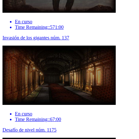
En curso
Time Remaining::571:00
Invasión de los gigantes núm. 137
En curso
Time Remaining::67:00
Desafío de nivel núm. 1175