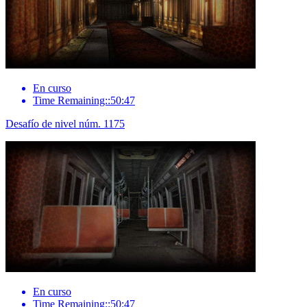
En curso
Time Remaining::50:47
Desafío de nivel núm. 1175
En curso
Time Remaining::50:47