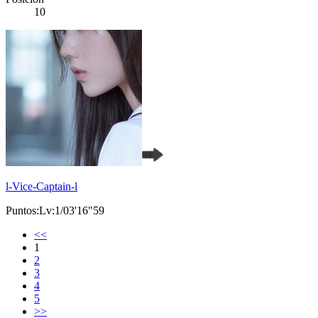
10
l-Vice-Captain-l
Puntos:Lv:1/03'16"59
<<
1
2
3
4
5
>>