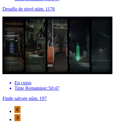
Desafío de nivel núm. 1176
En curso
Time Remaining::50:47
Finde salvaje núm. 197