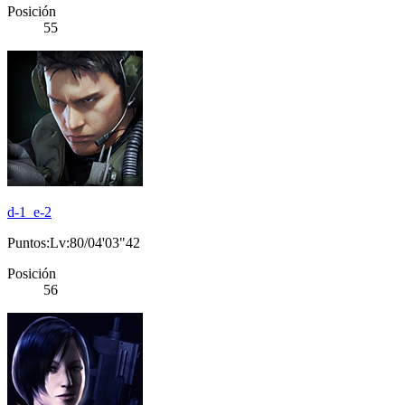
Posición
55
d-1_e-2
Puntos:Lv:80/04'03"42
Posición
56