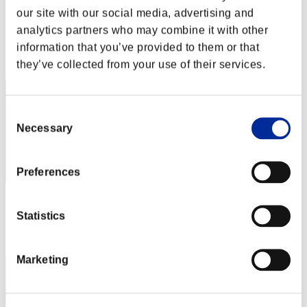
toyotamr-s4747
our site with our social media, advertising and
Puntos:Lv:60/03'06"83
analytics partners who may combine it with other
information that you’ve provided to them or that
Posición
52
they’ve collected from your use of their services.
Consent
Necessary
Selection
Preferences
Puntos: -
Statistics
Posición
53
Marketing