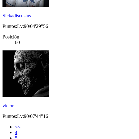
Sickadiscustus
Puntos:Lv:90/04'29"56
Posición
60
victor
Puntos:Lv:90/07'44"16
<<
4
5