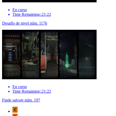
En curso
Time Remaining::21:22
Desafío de nivel núm. 1176
En curso
Time Remaining::21:22
Finde salvaje núm. 197