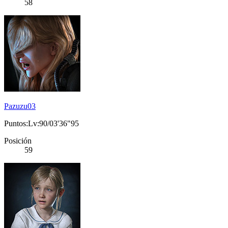
58
Pazuzu03
Puntos:Lv:90/03'36"95
Posición
59