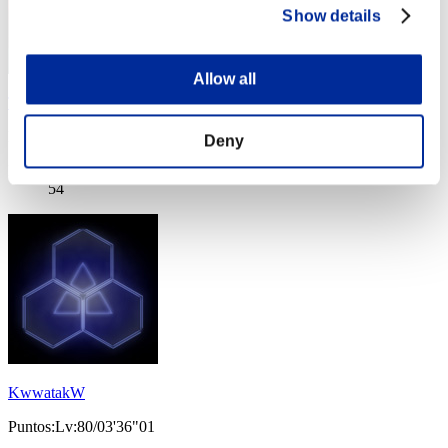
Show details
Allow all
ThePlopsta
Puntos:Lv:79/02'30"92
Deny
Posición
54
KwwatakW
Puntos:Lv:80/03'36"01