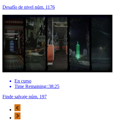
Desafío de nivel núm. 1176
En curso
Time Remaining::38:25
Finde salvaje núm. 197