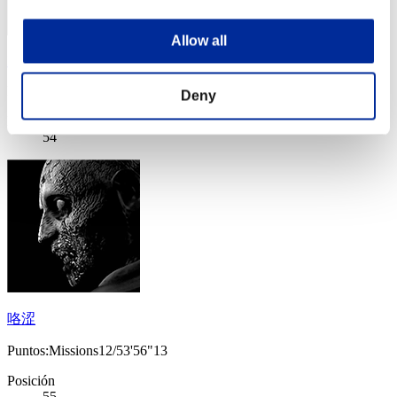
Allow all
Indistinct_Chatter
Puntos:Missions12/53'53"80
Deny
Posición
54
咯涩
Puntos:Missions12/53'56"13
Posición
55