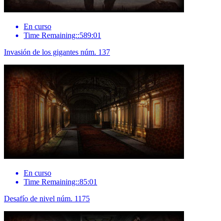
En curso
Time Remaining::589:01
Invasión de los gigantes núm. 137
En curso
Time Remaining::85:01
Desafío de nivel núm. 1175