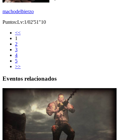
machodelbierzo
Puntos:Lv:1/02'51"10
<<
1
2
3
4
5
>>
Eventos relacionados