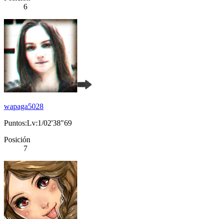
6
wapaga5028
Puntos:Lv:1/02'38"69
Posición
7