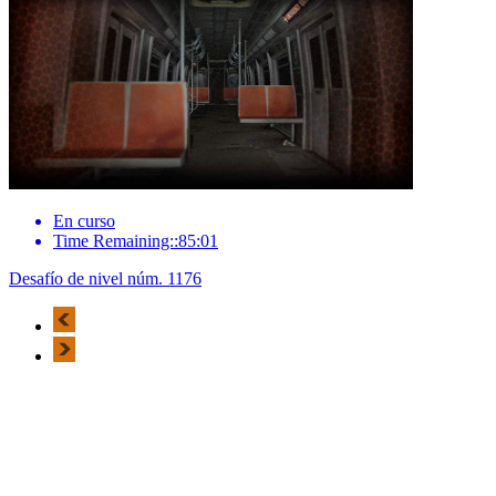
En curso
Time Remaining::85:01
Desafío de nivel núm. 1176