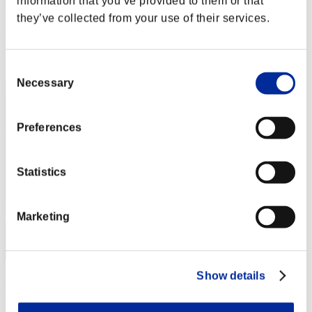
information that you’ve provided to them or that
JesseJames0584
they’ve collected from your use of their services.
Puntos:Lv:1/02'04"76
Posición
2
Consent
Necessary
Selection
Preferences
Statistics
Marketing
Show details
ΛLØNE
Puntos:Lv:1/02'08"16