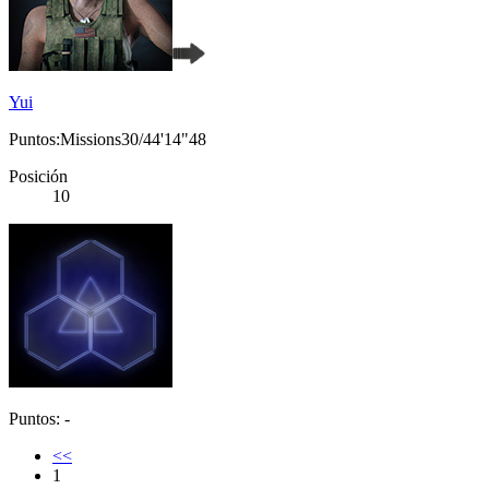
Yui
Puntos:Missions30/44'14"48
Posición
10
Puntos: -
<<
1