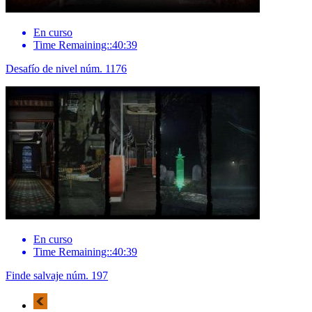
En curso
Time Remaining::40:39
Desafío de nivel núm. 1176
En curso
Time Remaining::40:39
Finde salvaje núm. 197