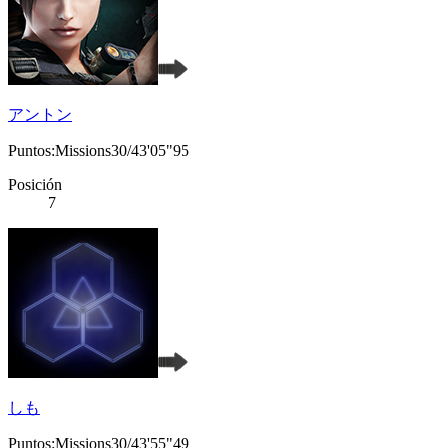
アントン
Puntos:Missions30/43'05"95
Posición
7
しも
Puntos:Missions30/43'55"49