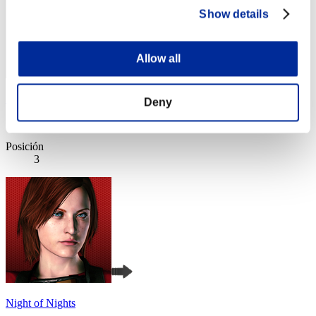
Show details
Allow all
SR
Deny
Puntos:Missions30/41'45"33
Posición
3
Night of Nights