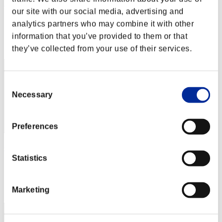
野比玉子
our site with our social media, advertising and
Puntos:Missions30/40'07"85
analytics partners who may combine it with other
information that you’ve provided to them or that
Posición
1
they’ve collected from your use of their services.
Consent
Necessary
Selection
Preferences
ORANGE
Statistics
Puntos:Missions30/40'07"85
Posición
Marketing
3