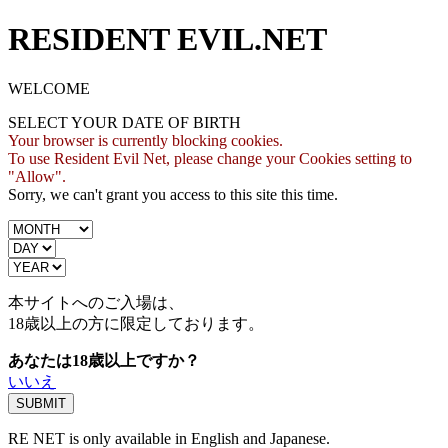
RESIDENT EVIL.NET
WELCOME
SELECT YOUR DATE OF BIRTH
Your browser is currently blocking cookies.
To use Resident Evil Net, please change your Cookies setting to
"Allow".
Sorry, we can't grant you access to this site this time.
本サイトへのご入場は、
18歳
以上の方に限定しております。
あなたは18歳以上ですか？
いいえ
RE NET is only available in English and Japanese.