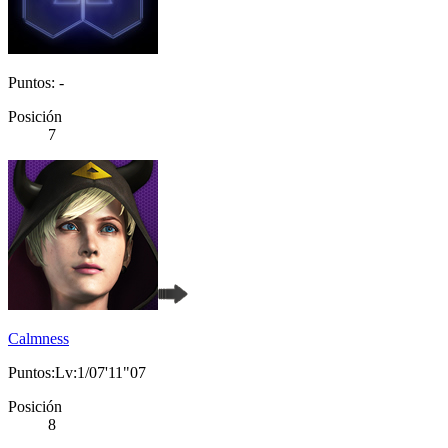
Puntos: -
Posición
7
Calmness
Puntos:Lv:1/07'11"07
Posición
8