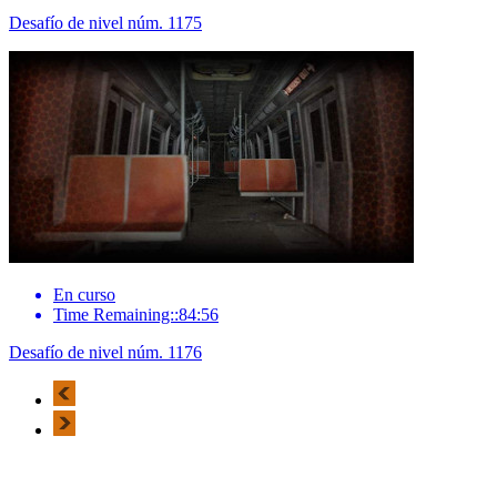
Desafío de nivel núm. 1175
En curso
Time Remaining::84:56
Desafío de nivel núm. 1176