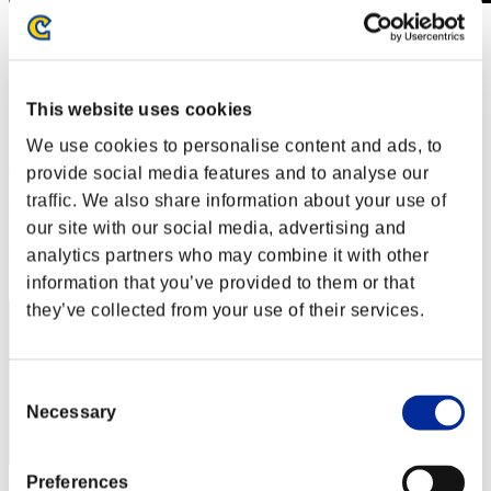
Desafío de nivel núm. 557
01.09.2020 15:00 (JST) - 07.09.2020 15:00 (JST)
Página del evento
This website uses cookies
Solo
Cooperativo
We use cookies to personalise content and ads, to
(Los rankings se actualizan cada 6 horas.)
provide social media features and to analyse our
traffic. We also share information about your use of
Rankings
our site with our social media, advertising and
Posición
analytics partners who may combine it with other
51
information that you’ve provided to them or that
they’ve collected from your use of their services.
Consent
Necessary
Selection
Preferences