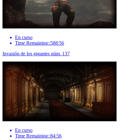
En curso
Time Remaining::588:56
Invasión de los gigantes núm. 137
En curso
Time Remaining::84:56