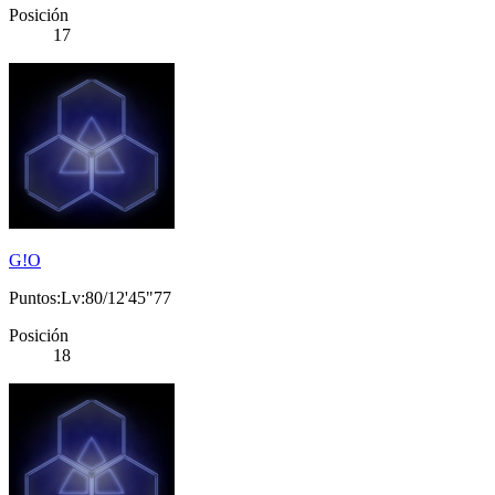
Posición
17
G!O
Puntos:Lv:80/12'45"77
Posición
18