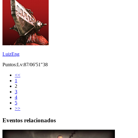
LuizEng
Puntos:Lv:87/06'51"38
<<
1
2
3
4
5
>>
Eventos relacionados