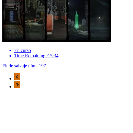
En curso
Time Remaining::15:34
Finde salvaje núm. 197