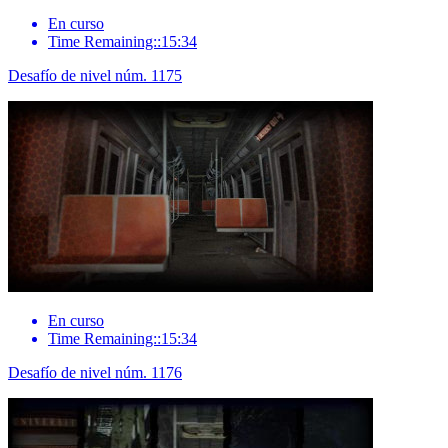
En curso
Time Remaining::15:34
Desafío de nivel núm. 1175
En curso
Time Remaining::15:34
Desafío de nivel núm. 1176