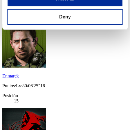
Puntos:Lv:80/03'26"12
Posición
14
Deny
Enmarck
Puntos:Lv:80/06'25"16
Posición
15