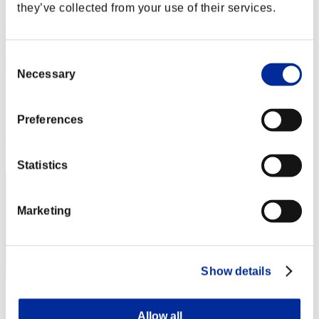
Puntos: -
they’ve collected from your use of their services.
Posición
12
Consent
Necessary
Selection
シンゴ
Puntos:Lv:77/08'43"12
Preferences
Posición
13
Statistics
Marketing
Show details
Aaro
Allow all