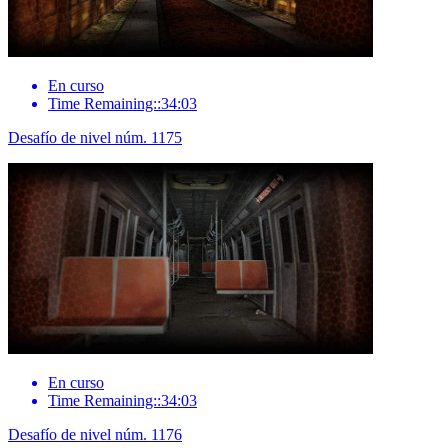
En curso
Time Remaining::34:03
Desafío de nivel núm. 1175
En curso
Time Remaining::34:03
Desafío de nivel núm. 1176