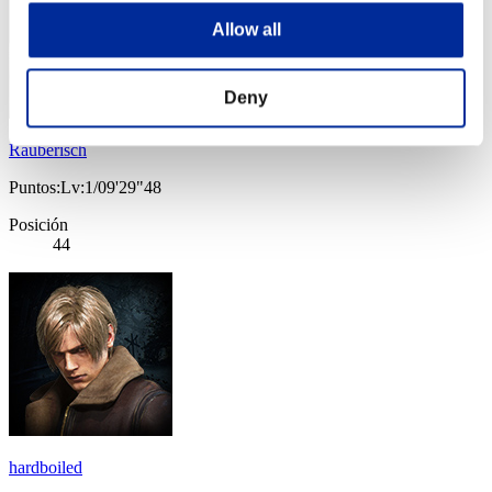
Allow all
Deny
Rauberisch
Puntos:Lv:1/09'29"48
Posición
44
hardboiled