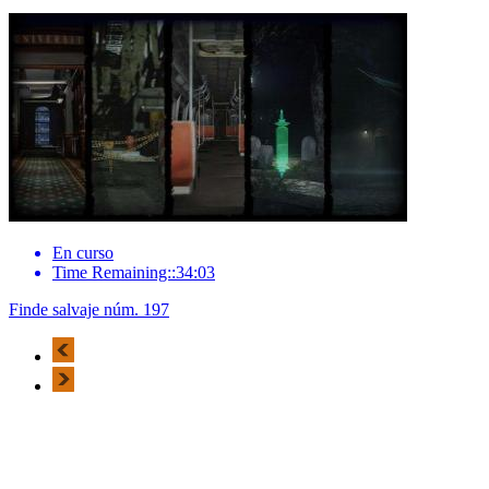
En curso
Time Remaining::34:03
Finde salvaje núm. 197