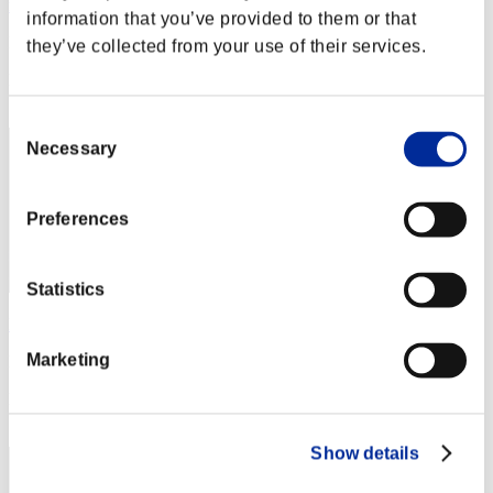
rock-wall
information that you’ve provided to them or that
Puntos:Lv:1/09'07"52
they’ve collected from your use of their services.
Posición
42
Consent
Necessary
Selection
Preferences
Statistics
Residentzombie
Marketing
Puntos:Lv:1/09'20"33
Posición
43
Show details