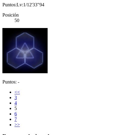
Puntos:Lv:1/12'33"94
Posición
50
Puntos: -
<<
3
4
5
6
7
>>