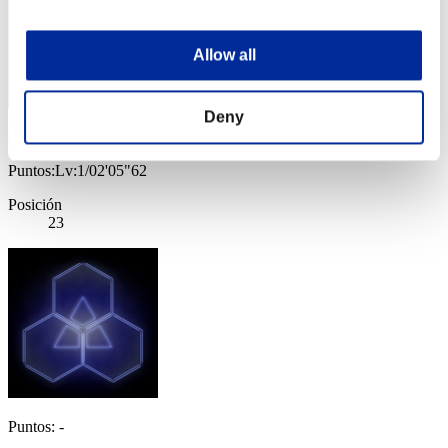
Allow all
Deny
kali1964
Puntos:Lv:1/02'05"62
Posición
23
Puntos: -