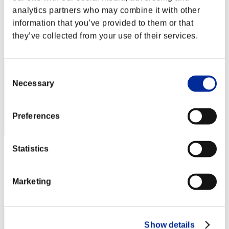
KarlheinzSchupke
analytics partners who may combine it with other
Puntos:Lv:1/01'59"58
information that you’ve provided to them or that
they’ve collected from your use of their services.
Posición
21
Consent
Necessary
Selection
Preferences
Statistics
Umbrella
Puntos:Lv:1/01'59"58
Marketing
Posición
23
Show details