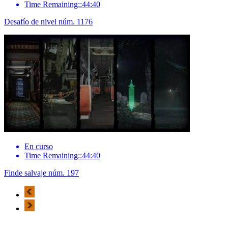
Time Remaining::44:40
Desafío de nivel núm. 1176
En curso
Time Remaining::44:40
Finde salvaje núm. 197