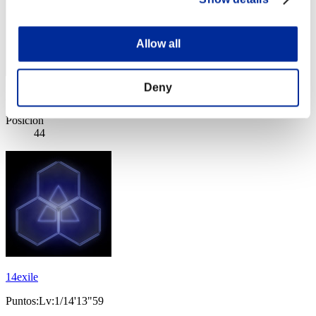
Allow all
Deny
Puntos: -
Posición
44
14exile
Puntos:Lv:1/14'13"59