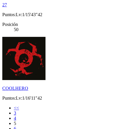
27
Puntos:Lv:1/15'43"42
Posición
50
COOLHERO
Puntos:Lv:1/16'11"42
<<
3
4
5
6