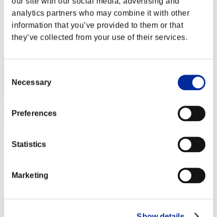
our site with our social media, advertising and
CRISTOFER
analytics partners who may combine it with other
Puntos:Lv:1/13'21"43
information that you’ve provided to them or that
Posición
they’ve collected from your use of their services.
42
Consent
Necessary
Selection
Preferences
GREYMON
Statistics
Puntos:Lv:1/13'54"25
Marketing
Posición
43
Show details