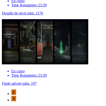
En curso
Time Remaining::23:39
Desafío de nivel núm. 1176
En curso
Time Remaining::23:39
Finde salvaje núm. 197