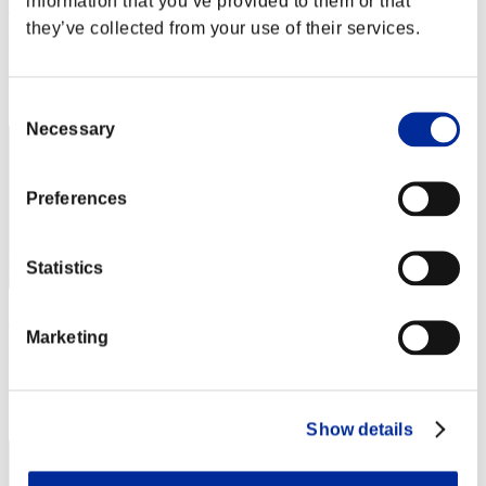
information that you’ve provided to them or that
WFAPombal
they’ve collected from your use of their services.
Puntos:Lv:20/11'09"16
Posición
112
Consent
Necessary
Selection
Preferences
Statistics
Antoniogames3
Marketing
Puntos:Lv:24/09'26"77
Posición
113
Show details