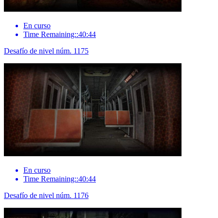
En curso
Time Remaining::40:44
Desafío de nivel núm. 1175
En curso
Time Remaining::40:44
Desafío de nivel núm. 1176