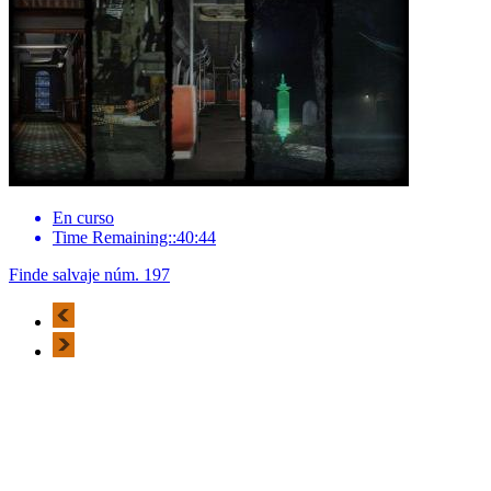
En curso
Time Remaining::40:44
Finde salvaje núm. 197