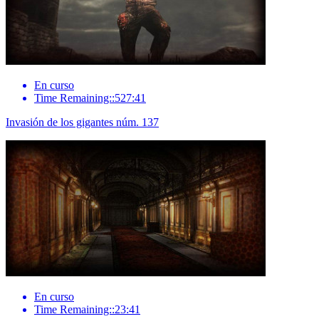
En curso
Time Remaining::527:41
Invasión de los gigantes núm. 137
En curso
Time Remaining::23:41