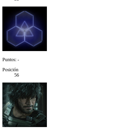
Puntos: -
Posición
56