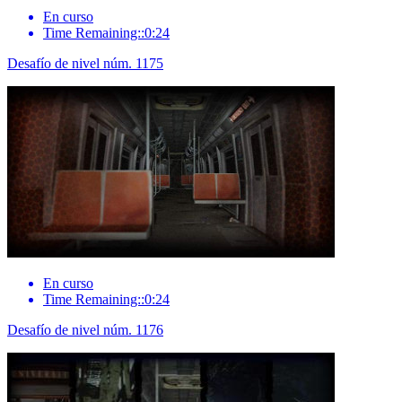
En curso
Time Remaining::0:24
Desafío de nivel núm. 1175
En curso
Time Remaining::0:24
Desafío de nivel núm. 1176