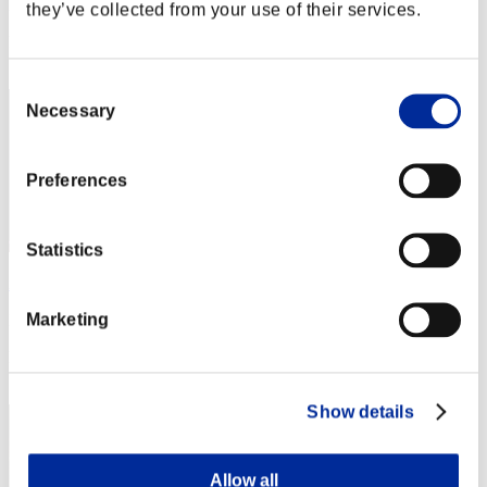
Puntos: -
they’ve collected from your use of their services.
Posición
52
Consent
Necessary
Selection
Preferences
Statistics
xieshendepucong
Marketing
Puntos:Lv:1/19'57"59
Posición
53
Show details
Allow all