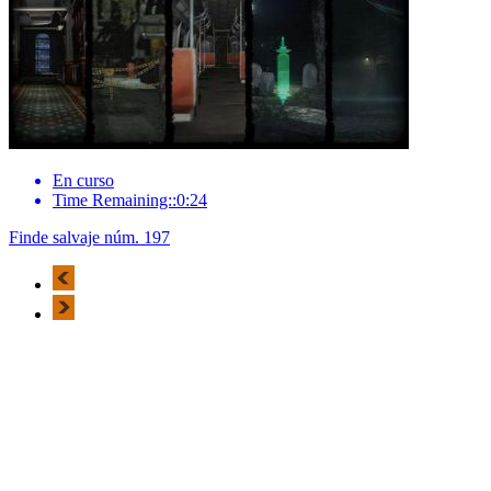
En curso
Time Remaining::0:24
Finde salvaje núm. 197