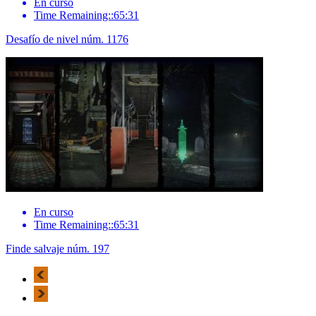
En curso
Time Remaining::65:31
Desafío de nivel núm. 1176
En curso
Time Remaining::65:31
Finde salvaje núm. 197