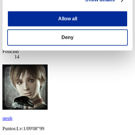
Allow all
Zloj
Deny
Puntos:Lv:1/06'46"27
Posición
14
steph
Puntos:Lv:1/09'08"99