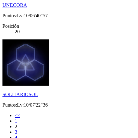
UNECORA
Puntos:Lv:10/06'40"57
Posición
20
SOLITARIOSOL
Puntos:Lv:10/07'22"36
<<
1
2
3
4