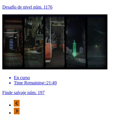
Desafío de nivel núm. 1176
En curso
Time Remaining::21:49
Finde salvaje núm. 197