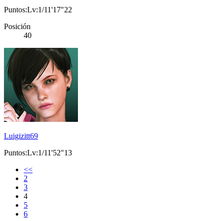
Puntos:Lv:1/11'17"22
Posición
40
Luigizitt69
Puntos:Lv:1/11'52"13
<<
2
3
4
5
6