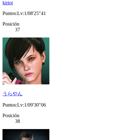
kiriot
Puntos:Lv:1/08'25"41
Posición
37
うらやん
Puntos:Lv:1/09'30"06
Posición
38