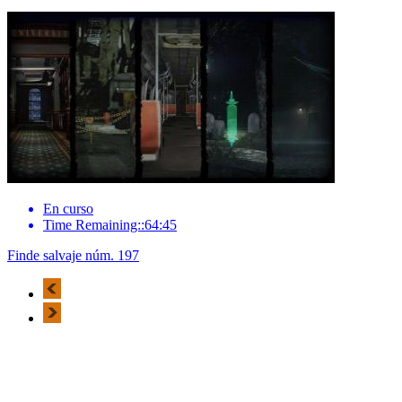
En curso
Time Remaining::64:45
Finde salvaje núm. 197