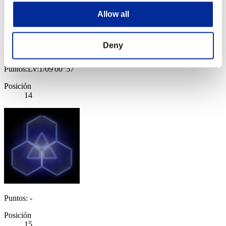
Allow all
Deny
Matolo
Puntos:Lv:1/09'00"57
Posición
14
Puntos: -
Posición
15