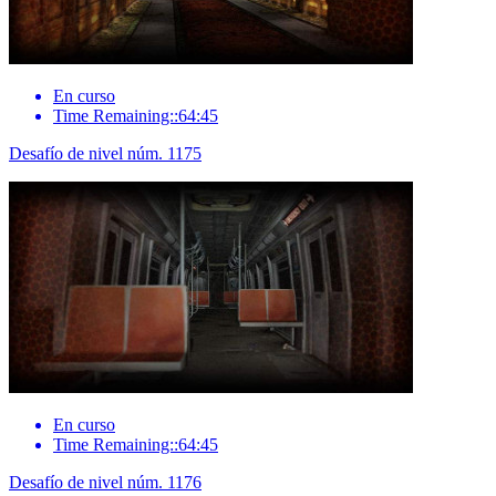
En curso
Time Remaining::64:45
Desafío de nivel núm. 1175
En curso
Time Remaining::64:45
Desafío de nivel núm. 1176