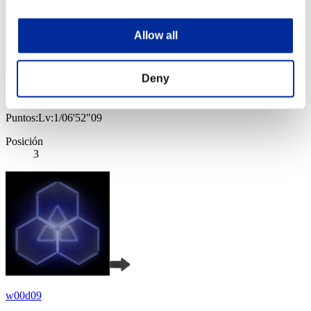
Allow all
Deny
chris
Puntos:Lv:1/06'52"09
Posición
3
w00d09