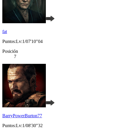
fat
Puntos:Lv:1/07'10"04
Posición
7
BarryPowerBurton77
Puntos:Lv:1/08'30"32