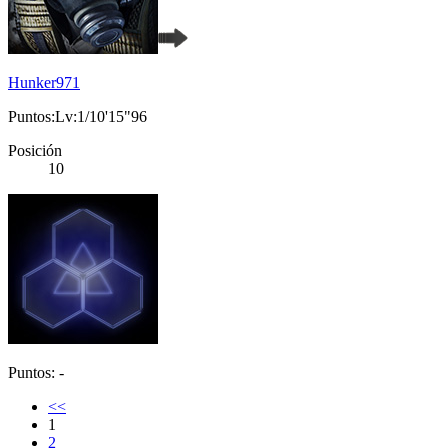
Hunker971
Puntos:Lv:1/10'15"96
Posición
10
Puntos: -
<<
1
2