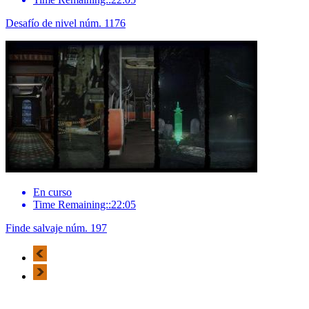
Desafío de nivel núm. 1176
En curso
Time Remaining::22:05
Finde salvaje núm. 197