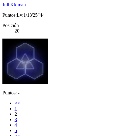
Juli Kidman
Puntos:Lv:1/13'25"44
Posición
20
Puntos: -
<<
1
2
3
4
5
>>