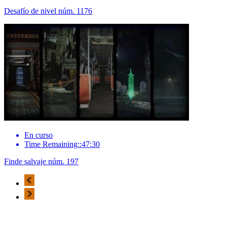
Desafío de nivel núm. 1176
En curso
Time Remaining::47:30
Finde salvaje núm. 197