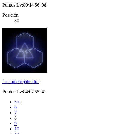
Puntos:Lv:80/14'56"98
Posición
80
no nametrojahektor
Puntos:Lv:84/07'55"41
<<
6
7
8
9
10