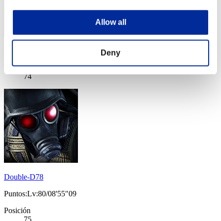
Allow all
Puntos: -
Deny
Posición
74
Double-D78
Puntos:Lv:80/08'55"09
Posición
75