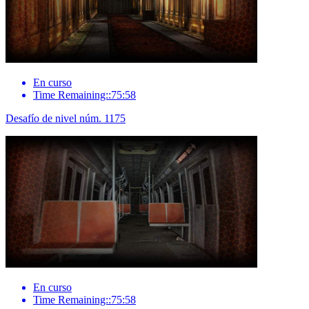
En curso
Time Remaining::75:58
Desafío de nivel núm. 1175
En curso
Time Remaining::75:58