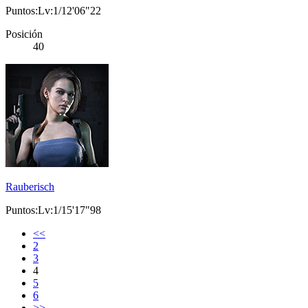
Puntos:Lv:1/12'06"22
Posición
40
Rauberisch
Puntos:Lv:1/15'17"98
<<
2
3
4
5
6
>>