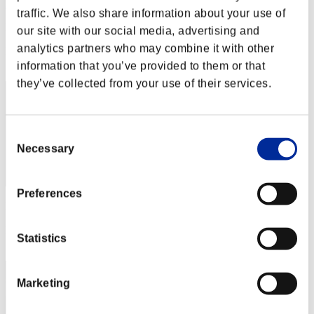
Kamille
traffic. We also share information about your use of
Puntos:Lv:1/07'37"85
our site with our social media, advertising and
analytics partners who may combine it with other
Posición
11
information that you’ve provided to them or that
they’ve collected from your use of their services.
Consent
Necessary
Selection
Preferences
Puntos: -
Posición
Statistics
13
Marketing