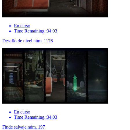
En curso
Time Remaining::34:03
Desafío de nivel núm. 1176
En curso
Time Remaining::34:03
Finde salvaje núm. 197