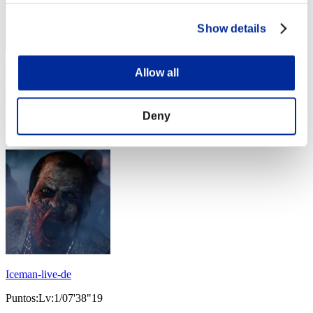
Show details
schroeders_inn
Allow all
Puntos:Lv:1/07'38"19
Deny
Posición
13
Iceman-live-de
Puntos:Lv:1/07'38"19