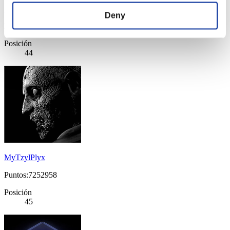
Shadow
Deny
Puntos:7269774
Posición
44
MyTzylPlyx
Puntos:7252958
Posición
45