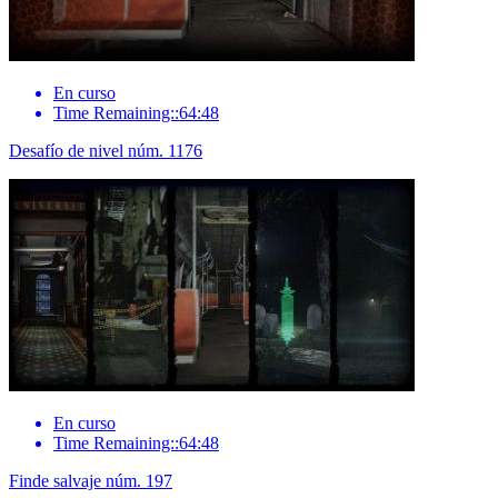
En curso
Time Remaining::64:48
Desafío de nivel núm. 1176
En curso
Time Remaining::64:48
Finde salvaje núm. 197