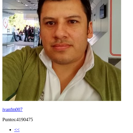
ivanfm007
Puntos:4190475
<<