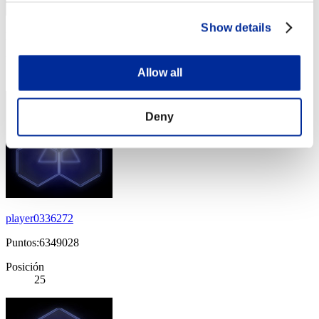
Show details
Puntos: -
Posición
Allow all
24
Deny
player0336272
Puntos:6349028
Posición
25