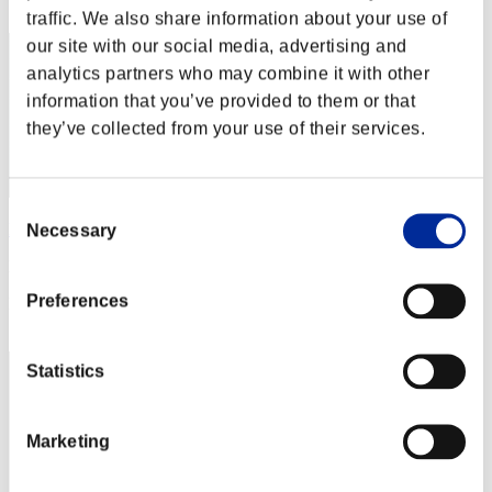
22
traffic. We also share information about your use of
our site with our social media, advertising and
analytics partners who may combine it with other
information that you’ve provided to them or that
they’ve collected from your use of their services.
Consent
Rufio
Necessary
Selection
Puntos:7711183
Preferences
Posición
23
Statistics
Marketing