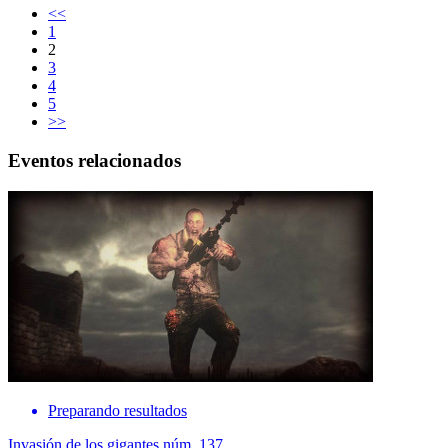
<<
1
2
3
4
5
>>
Eventos relacionados
Preparando resultados
Invasión de los gigantes núm. 137