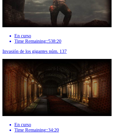
En curso
Time Remaining::538:20
Invasión de los gigantes núm. 137
En curso
Time Remaining::34:20