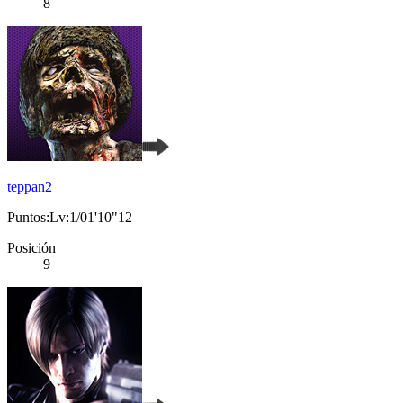
8
teppan2
Puntos:Lv:1/01'10"12
Posición
9