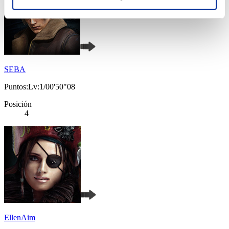
SEBA
Puntos:Lv:1/00'50"08
Posición
4
EllenAim