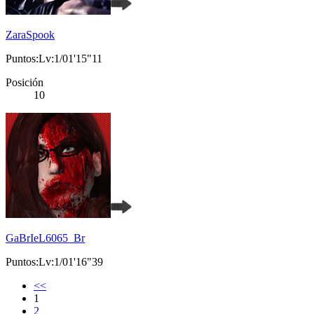
ZaraSpook
Puntos:Lv:1/01'15"11
Posición
10
GaBrIeL6065_Br
Puntos:Lv:1/01'16"39
<<
1
2