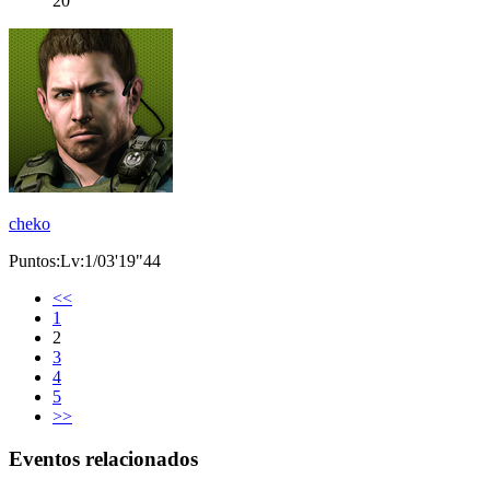
20
cheko
Puntos:Lv:1/03'19"44
<<
1
2
3
4
5
>>
Eventos relacionados