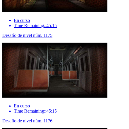
En curso
Time Remaining::45:15
Desafío de nivel núm. 1175
En curso
Time Remaining::45:15
Desafío de nivel núm. 1176