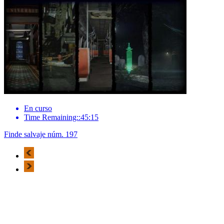
En curso
Time Remaining::45:15
Finde salvaje núm. 197