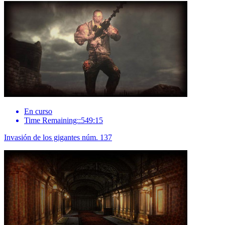
En curso
Time Remaining::549:15
Invasión de los gigantes núm. 137