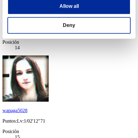
Allow all
PlayGames-4Fun
Deny
Puntos:Lv:1/01'59"24
Posición
14
wapaga5028
Puntos:Lv:1/02'12"71
Posición
15