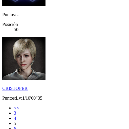
Puntos: -
Posición
50
CRISTOFER
Puntos:Lv:1/10'00"35
<<
3
4
5
6