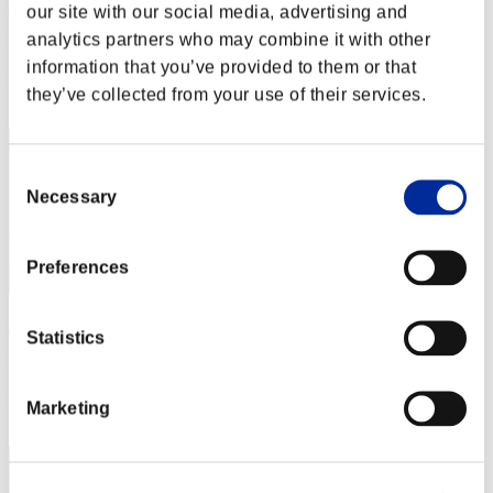
skbric95
our site with our social media, advertising and
analytics partners who may combine it with other
Puntos:Lv:1/08'37"55
information that you’ve provided to them or that
Posición
they’ve collected from your use of their services.
42
Consent
Necessary
Selection
Preferences
michkary
Statistics
Puntos:Lv:1/08'41"62
Posición
Marketing
43