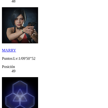
48
MARRY
Puntos:Lv:1/09'50"52
Posición
49