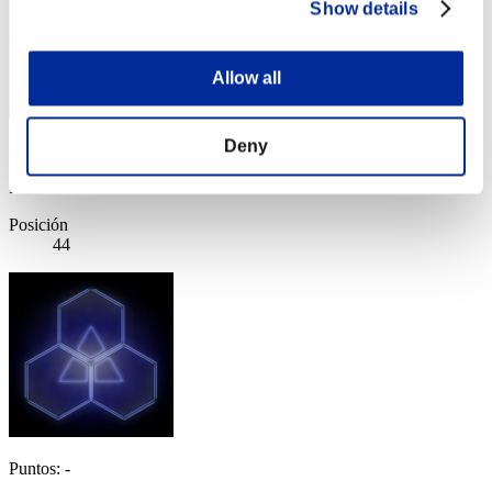
Show details
Allow all
Deny
ahiruo
Puntos:Lv:1/08'42"74
Posición
44
Puntos: -