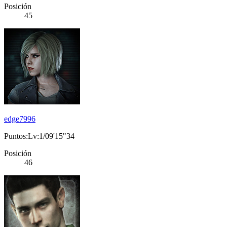
Posición
45
edge7996
Puntos:Lv:1/09'15"34
Posición
46