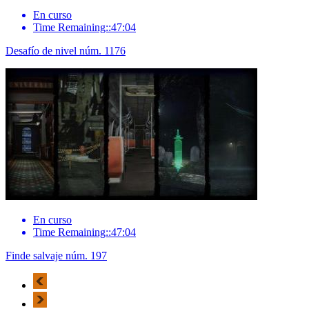
En curso
Time Remaining::47:04
Desafío de nivel núm. 1176
En curso
Time Remaining::47:04
Finde salvaje núm. 197