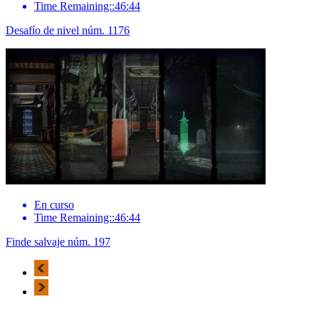
Time Remaining::46:44
Desafío de nivel núm. 1176
En curso
Time Remaining::46:44
Finde salvaje núm. 197