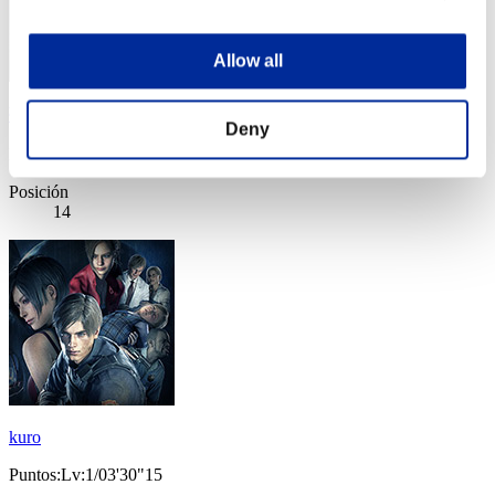
Allow all
夢孔雀
Deny
Puntos:Lv:1/03'27"03
Posición
14
kuro
Puntos:Lv:1/03'30"15