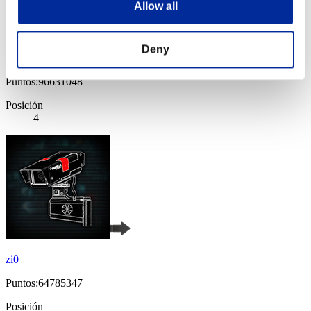
Allow all
Deny
Uzumaki1988
Puntos:96631048
Posición
4
zi0
Puntos:64785347
Posición