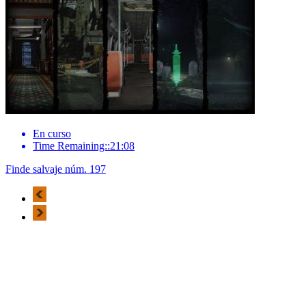
En curso
Time Remaining::21:08
Finde salvaje núm. 197