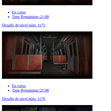
En curso
Time Remaining::21:08
Desafío de nivel núm. 1175
En curso
Time Remaining::21:08
Desafío de nivel núm. 1176