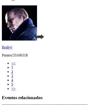
Bodryj
Puntos:55160118
<<
1
2
3
4
5
>>
Eventos relacionados