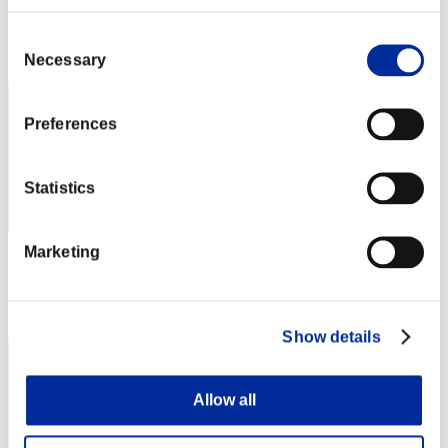
Puntos: -
Consent
Posición
111
Necessary
Selection
Preferences
Statistics
Marketing
Puntos: -
Posición
113
Show details
Allow all