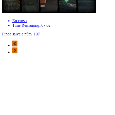
En curso
Time Remaining::67:02
Finde salvaje núm. 197