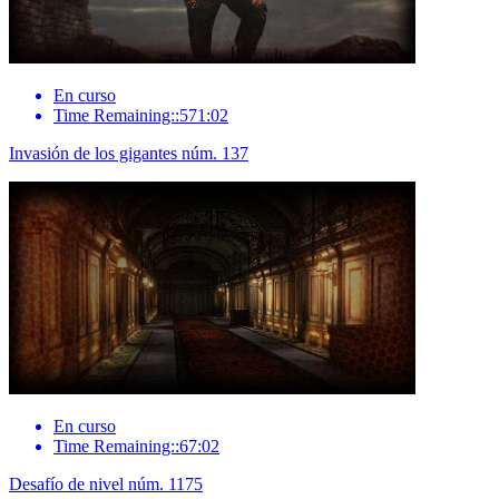
En curso
Time Remaining::571:02
Invasión de los gigantes núm. 137
En curso
Time Remaining::67:02
Desafío de nivel núm. 1175