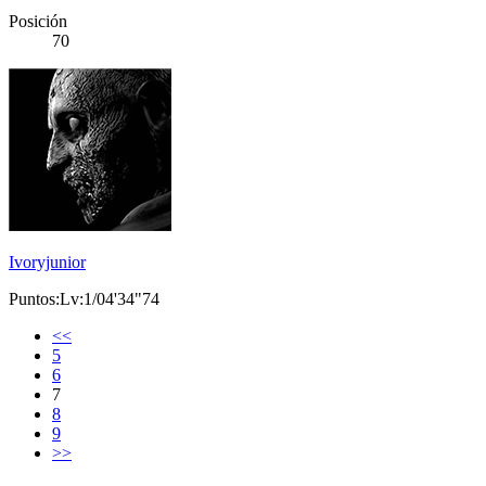
Posición
70
Ivoryjunior
Puntos:Lv:1/04'34"74
<<
5
6
7
8
9
>>