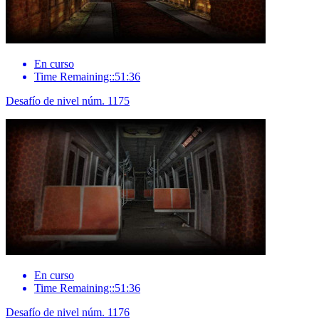
En curso
Time Remaining::51:36
Desafío de nivel núm. 1175
En curso
Time Remaining::51:36
Desafío de nivel núm. 1176