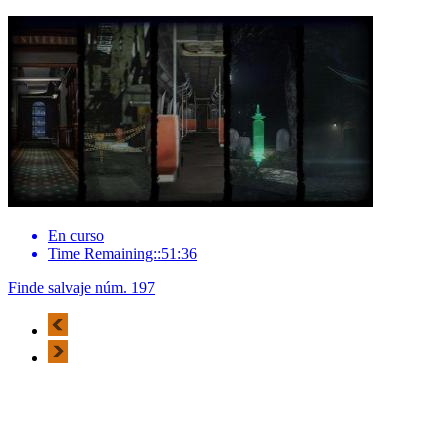
En curso
Time Remaining::51:36
Finde salvaje núm. 197