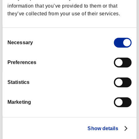
Puntos: -
information that you’ve provided to them or that
Posición
they’ve collected from your use of their services.
62
Consent
Necessary
Selection
Preferences
gymtonic74
Statistics
Puntos:Lv:1/03'40"15
Posición
Marketing
63
Show details