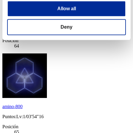
Allow all
Deny
Puntos: -
Posición
64
amino-800
Puntos:Lv:1/03'54"16
Posición
65