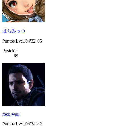
はちみっつ
Puntos:Lv:1/04'32"05
Posición
69
rock-wall
Puntos:Lv:1/04'34"42