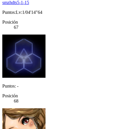
smzhdts5-1-15
Puntos:Lv:1/04'14"64
Posición
67
Puntos: -
Posición
68