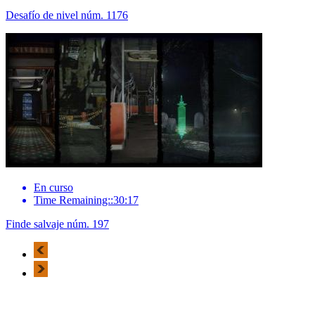
Desafío de nivel núm. 1176
En curso
Time Remaining::30:17
Finde salvaje núm. 197