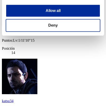
Allow all
Deny
phelmaster
Puntos:Lv:1/11'10"15
Posición
14
katsu34