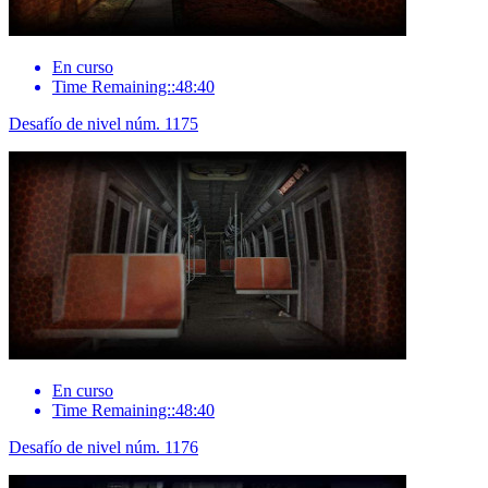
En curso
Time Remaining::48:40
Desafío de nivel núm. 1175
En curso
Time Remaining::48:40
Desafío de nivel núm. 1176