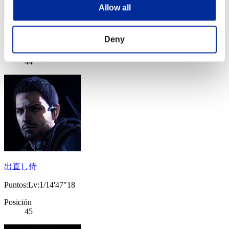
Allow all
Puntos: -
Deny
Posición
44
出直し侍
Puntos:Lv:1/14'47"18
Posición
45