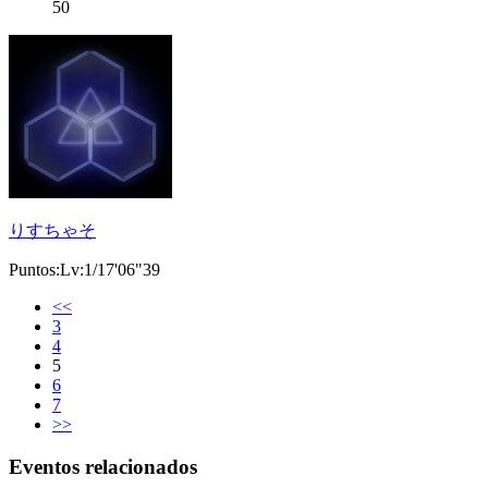
50
りすちゃそ
Puntos:Lv:1/17'06"39
<<
3
4
5
6
7
>>
Eventos relacionados