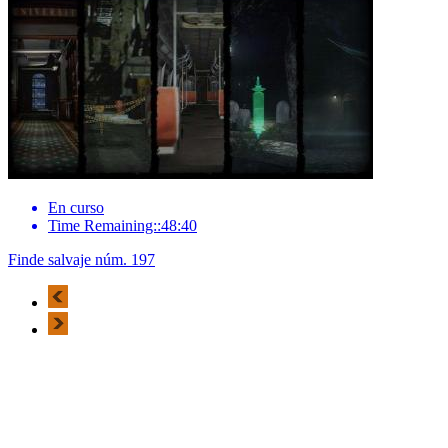
En curso
Time Remaining::48:40
Finde salvaje núm. 197