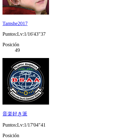
Tamshe2017
Puntos:Lv:1/16'43"37
Posición
49
音楽好き派
Puntos:Lv:1/17'04"41
Posición