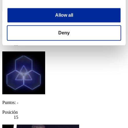
Allow all
unecoma
Puntos:Lv:1/05'23"03
Deny
Posición
13
Puntos: -
Posición
15