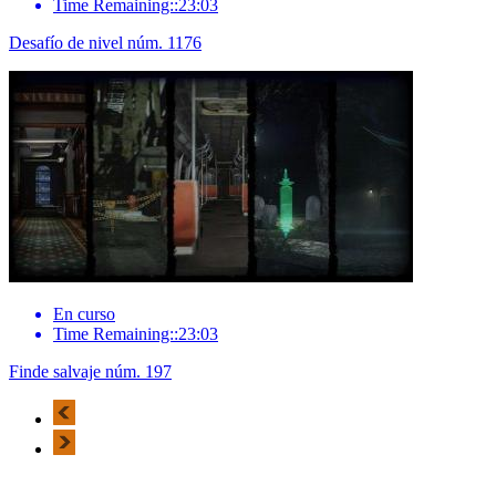
Time Remaining::23:03
Desafío de nivel núm. 1176
En curso
Time Remaining::23:03
Finde salvaje núm. 197