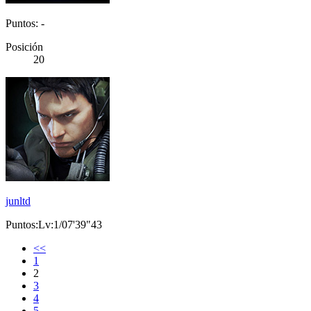
Puntos: -
Posición
20
junltd
Puntos:Lv:1/07'39"43
<<
1
2
3
4
5