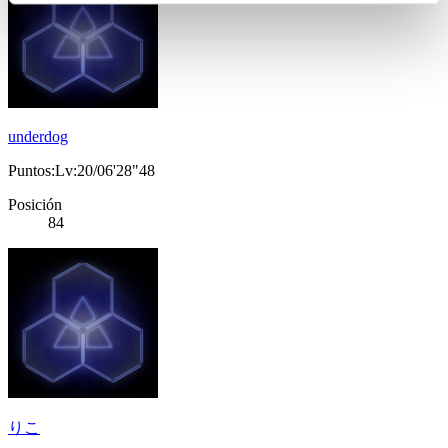
underdog
Puntos:Lv:20/06'28"48
Posición
84
りこ