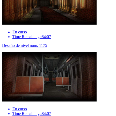
En curso
Time Remaining::84:07
Desafío de nivel núm. 1175
En curso
Time Remaining::84:07