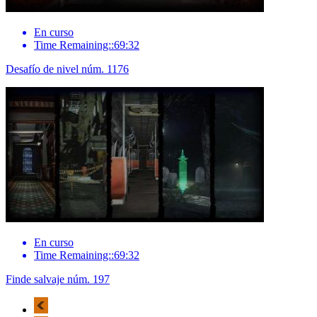
En curso
Time Remaining::69:32
Desafío de nivel núm. 1176
En curso
Time Remaining::69:32
Finde salvaje núm. 197