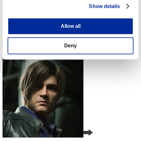
Show details
Allow all
Puntos: -
Posición
Deny
4