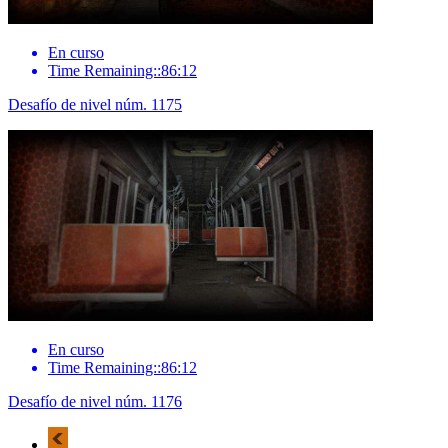
En curso
Time Remaining::86:12
Desafío de nivel núm. 1175
En curso
Time Remaining::86:12
Desafío de nivel núm. 1176