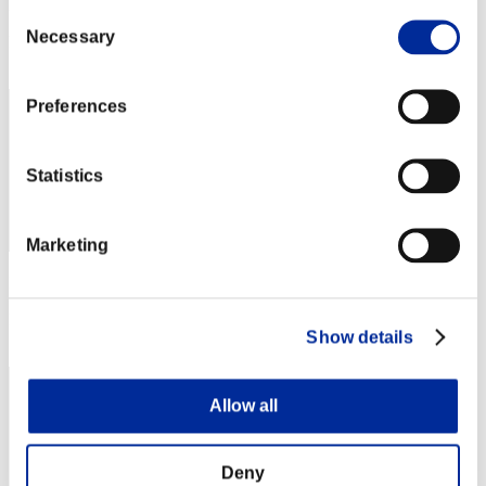
Puntos: -
Consent
Necessary
Selection
Posición
102
Preferences
Statistics
Marketing
Puntos: -
Posición
Show details
103
Allow all
Deny