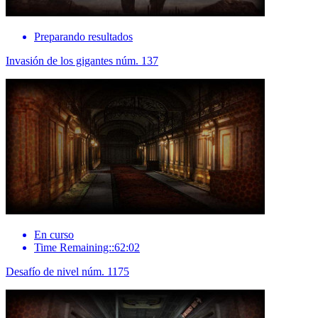
Preparando resultados
Invasión de los gigantes núm. 137
En curso
Time Remaining::62:02
Desafío de nivel núm. 1175