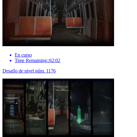
En curso
Time Remaining::62:02
Desafío de nivel núm. 1176