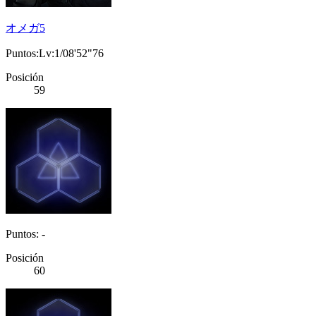
オメガ5
Puntos:Lv:1/08'52"76
Posición
59
Puntos: -
Posición
60