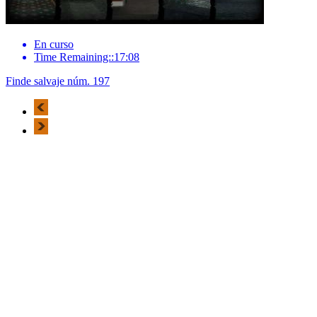
En curso
Time Remaining::17:08
Finde salvaje núm. 197