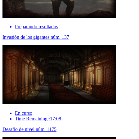
Preparando resultados
Invasión de los gigantes núm. 137
En curso
Time Remaining::17:08
Desafío de nivel núm. 1175