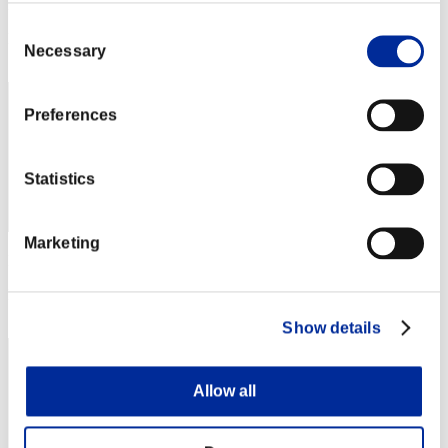
Puntos: -
Consent
Posición
Necessary
Selection
242
Preferences
Statistics
Marketing
Puntos: -
Posición
243
Show details
Allow all