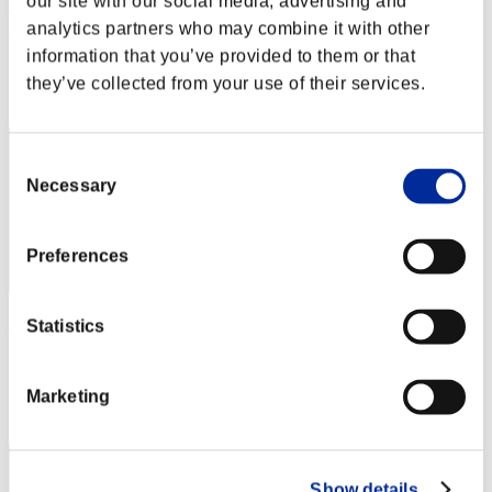
our site with our social media, advertising and
Centurion
analytics partners who may combine it with other
Puntos:Lv:1/01'51"38
information that you’ve provided to them or that
Posición
they’ve collected from your use of their services.
2
Consent
Necessary
Selection
Preferences
SEBA
Statistics
Puntos:Lv:1/02'48"46
Marketing
Posición
3
Show details