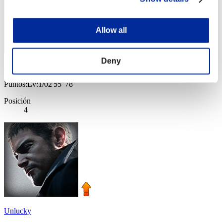
Allow all
Deny
EllenAim
Puntos:Lv:1/02'55"78
Posición
4
Unlucky