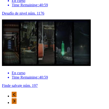
En curso
Time Remaining::40:59
Desafío de nivel núm. 1176
En curso
Time Remaining::40:59
Finde salvaje núm. 197