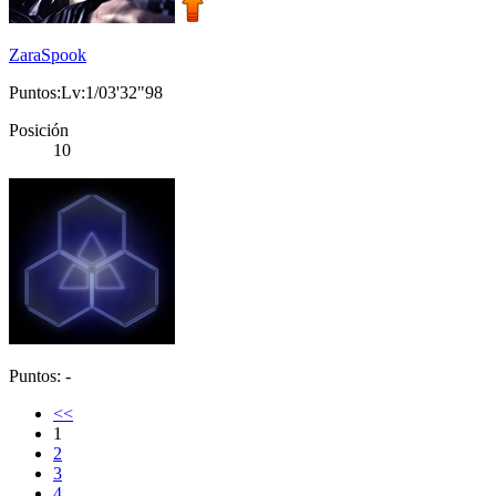
ZaraSpook
Puntos:Lv:1/03'32"98
Posición
10
Puntos: -
<<
1
2
3
4