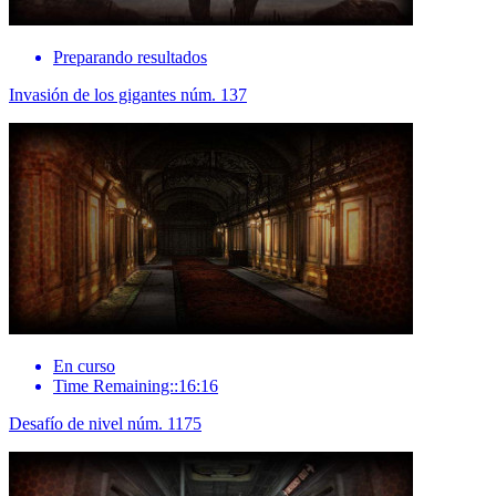
Preparando resultados
Invasión de los gigantes núm. 137
En curso
Time Remaining::16:16
Desafío de nivel núm. 1175