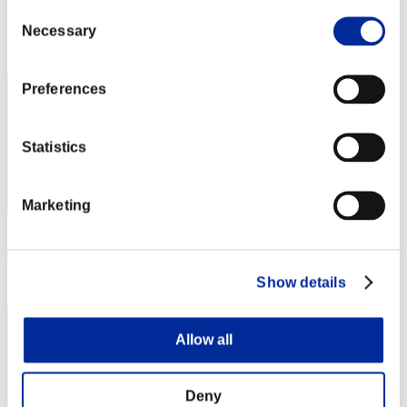
Puntos: -
Consent
Necessary
Selection
Posición
122
Preferences
Statistics
Marketing
Puntos: -
Posición
Show details
123
Allow all
Deny