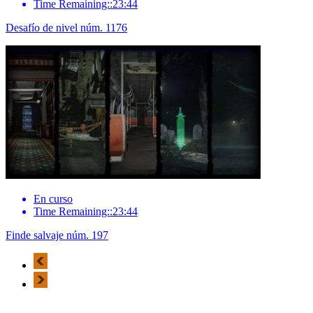
Time Remaining::23:44
Desafío de nivel núm. 1176
En curso
Time Remaining::23:44
Finde salvaje núm. 197