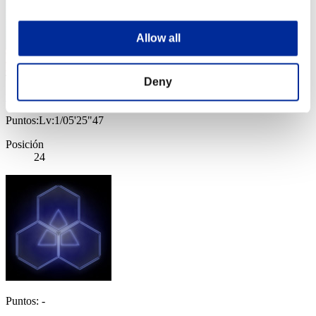
Allow all
Deny
tmf206
Puntos:Lv:1/05'25"47
Posición
24
Puntos: -