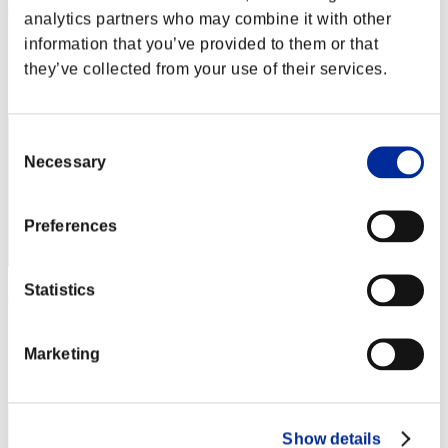
Black Fox
analytics partners who may combine it with other
Puntos:Lv:1/05'21"37
information that you’ve provided to them or that
they’ve collected from your use of their services.
Posición
21
Consent
Necessary
Selection
Preferences
Statistics
shizue
Puntos:Lv:1/05'21"37
Marketing
Posición
23
Show details