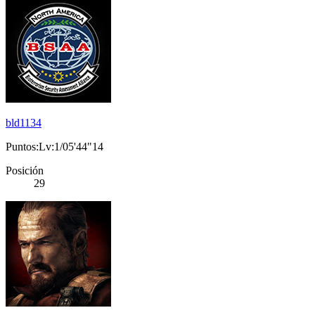
bld1134
Puntos:Lv:1/05'44"14
Posición
29