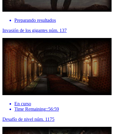
Preparando resultados
Invasión de los gigantes núm. 137
En curso
Time Remaining::56:59
Desafío de nivel núm. 1175