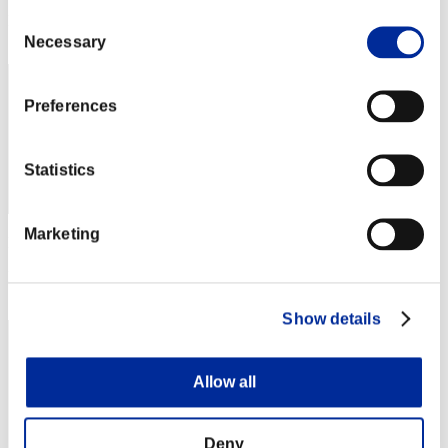
Consent
Posición
42
Necessary
Selection
Preferences
Statistics
Marketing
Puntos: -
Posición
43
Show details
Allow all
Deny