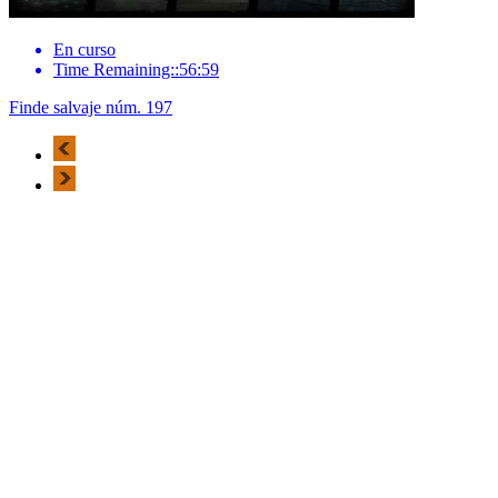
En curso
Time Remaining::56:59
Finde salvaje núm. 197