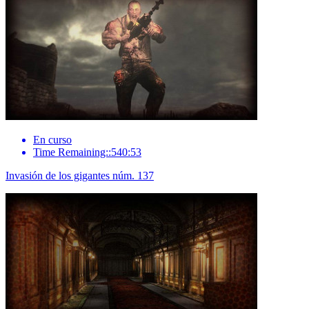
En curso
Time Remaining::540:53
Invasión de los gigantes núm. 137