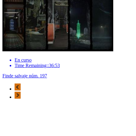
En curso
Time Remaining::36:53
Finde salvaje núm. 197