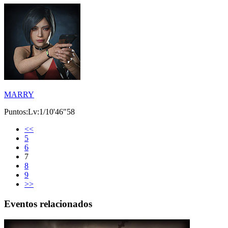
MARRY
Puntos:Lv:1/10'46"58
<<
5
6
7
8
9
>>
Eventos relacionados