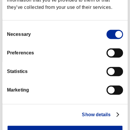
information that you’ve provided to them or that
Posición
they’ve collected from your use of their services.
62
Consent
Necessary
Selection
Preferences
edge7996
Statistics
Puntos:Lv:1/10'07"85
Marketing
Posición
63
Show details