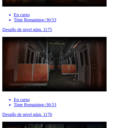
En curso
Time Remaining::36:53
Desafío de nivel núm. 1175
En curso
Time Remaining::36:53
Desafío de nivel núm. 1176