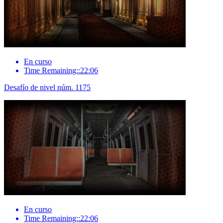
En curso
Time Remaining::22:06
Desafío de nivel núm. 1175
En curso
Time Remaining::22:06