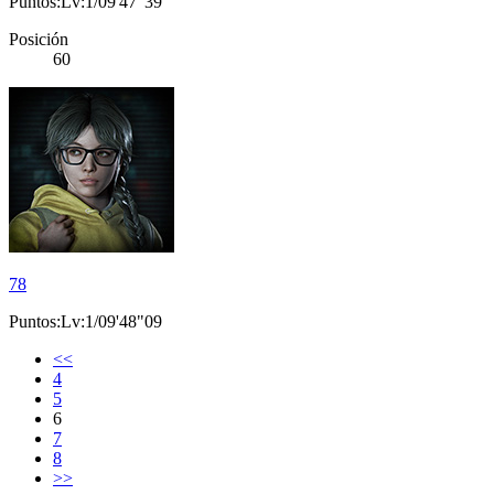
Puntos:Lv:1/09'47"39
Posición
60
78
Puntos:Lv:1/09'48"09
<<
4
5
6
7
8
>>