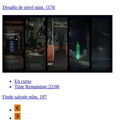
Desafío de nivel núm. 1176
En curso
Time Remaining::22:06
Finde salvaje núm. 197