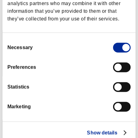
analytics partners who may combine it with other
Puntos:Lv:1/09'02"47
information that you’ve provided to them or that
Posición
they’ve collected from your use of their services.
52
Consent
Necessary
Selection
Preferences
MINAMOTO-RS
Statistics
Puntos:Lv:1/09'03"11
Posición
Marketing
53
Show details